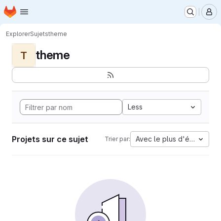
Page d'accueil
Passer au contenu principal
M
Explorer
Sujets
theme
theme
T
Less
Projets sur ce sujet
Avec le plus d'étoiles
Trier par: