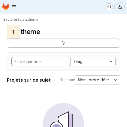
Page d'accueil
Passer au contenu principal
M
Explorer
Sujets
theme
theme
T
Twig
Projets sur ce sujet
Nom, ordre décroissant
Trier par: