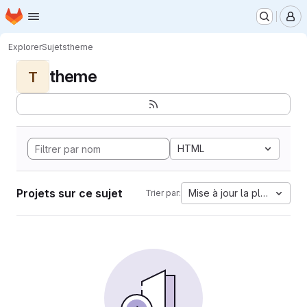
Page d'accueil
Passer au contenu principal
M
Explorer
Sujets
theme
theme
T
HTML
Projets sur ce sujet
Mise à jour la plus ancien
Trier par: