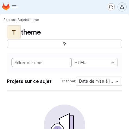
Page d'accueil
Passer au contenu principal
M
Explorer
Sujets
theme
theme
T
HTML
Projets sur ce sujet
Date de mise à jour
Trier par: