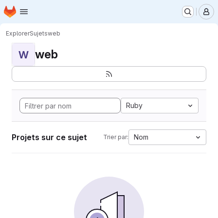
Page d'accueil
Passer au contenu principal
M
Explorer
Sujets
web
web
W
Ruby
Projets sur ce sujet
Nom
Trier par: