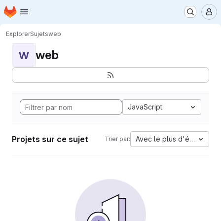
Page d'accueil
Passer au contenu principal
M
Explorer
Sujets
web
web
W
JavaScript
Projets sur ce sujet
Avec le plus d'étoiles
Trier par: