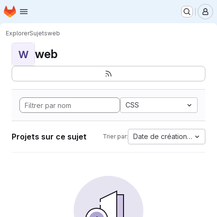
Page d'accueil
Passer au contenu principal
M
Explorer
Sujets
web
web
W
CSS
Projets sur ce sujet
Date de création la plus 
Trier par: