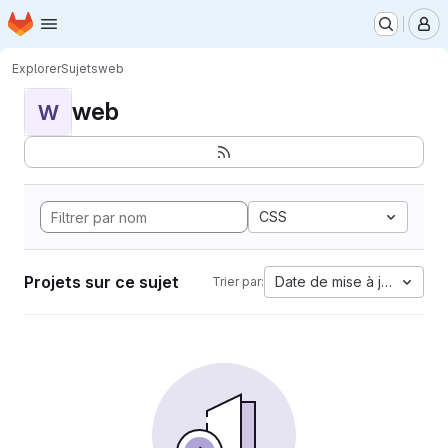
Page d'accueil
Passer au contenu principal
M
Explorer
Sujets
web
web
W
CSS
Projets sur ce sujet
Date de mise à jour
Trier par: