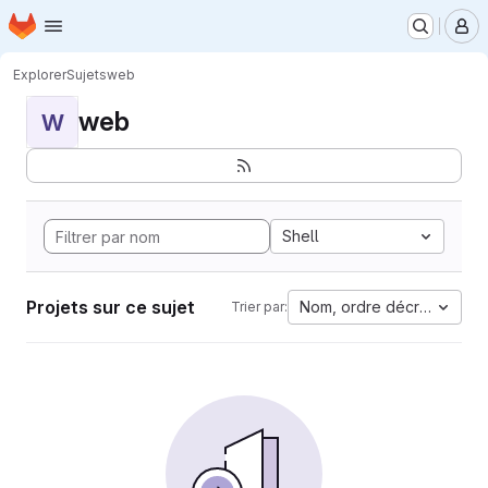
Page d'accueil
Passer au contenu principal
M
Explorer
Sujets
web
web
W
Shell
Projets sur ce sujet
Nom, ordre décroissant
Trier par: