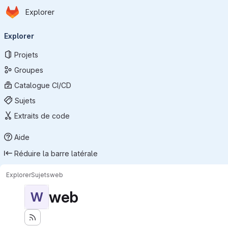
Page d'accueil
Passer au contenu principal
Explorer
Navigation principale
Explorer
Projets
Groupes
Catalogue CI/CD
Sujets
Extraits de code
Aide
Réduire la barre latérale
Explorer
Sujets
web
web
W