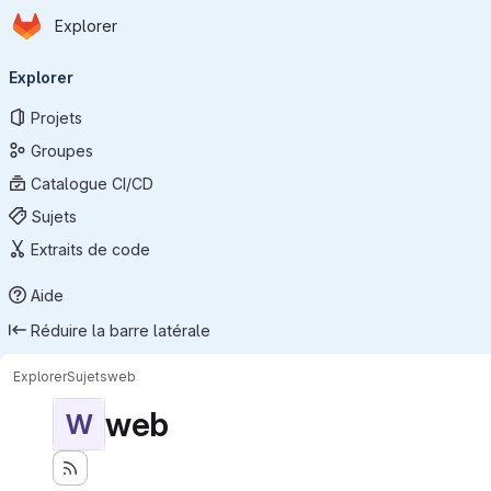
Page d'accueil
Passer au contenu principal
Explorer
Navigation principale
Explorer
Projets
Groupes
Catalogue CI/CD
Sujets
Extraits de code
Aide
Réduire la barre latérale
Explorer
Sujets
web
web
W