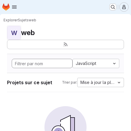
Page d'accueil
Passer au contenu principal
M
Explorer
Sujets
web
web
W
JavaScript
Projets sur ce sujet
Mise à jour la plus ancien
Trier par: