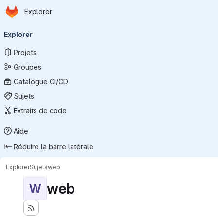
Page d'accueil
Passer au contenu principal
Explorer
Navigation principale
Explorer
Projets
Groupes
Catalogue CI/CD
Sujets
Extraits de code
Aide
Réduire la barre latérale
Explorer
Sujets
web
web
W