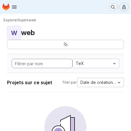
Page d'accueil
Passer au contenu principal
M
Explorer
Sujets
web
web
W
TeX
Projets sur ce sujet
Date de création la plus 
Trier par: