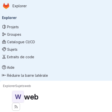
Page d'accueil
Passer au contenu principal
Explorer
Navigation principale
Explorer
Projets
Groupes
Catalogue CI/CD
Sujets
Extraits de code
Aide
Réduire la barre latérale
Explorer
Sujets
web
web
W