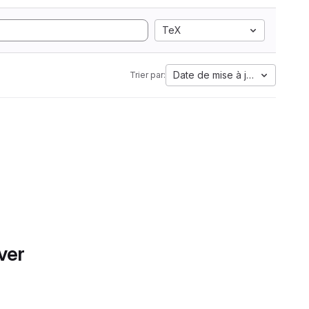
TeX
Date de mise à jour
Trier par:
ver