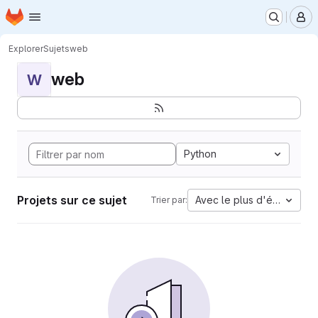
Page d'accueil
Passer au contenu principal
M
Explorer
Sujets
web
web
W
Python
Projets sur ce sujet
Avec le plus d'étoiles
Trier par: