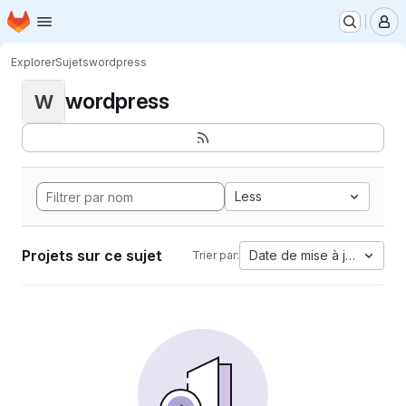
Page d'accueil
Passer au contenu principal
M
Explorer
Sujets
wordpress
wordpress
W
Less
Projets sur ce sujet
Date de mise à jour
Trier par: