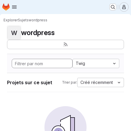
Page d'accueil
Passer au contenu principal
M
Explorer
Sujets
wordpress
wordpress
W
Twig
Projets sur ce sujet
Créé récemment
Trier par: