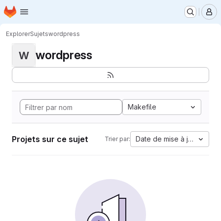
Page d'accueil
Passer au contenu principal
M
Explorer
Sujets
wordpress
wordpress
W
Makefile
Projets sur ce sujet
Date de mise à jour
Trier par: