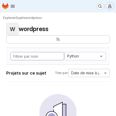
Page d'accueil
Passer au contenu principal
M
Explorer
Sujets
wordpress
wordpress
W
Python
Projets sur ce sujet
Date de mise à jour
Trier par: