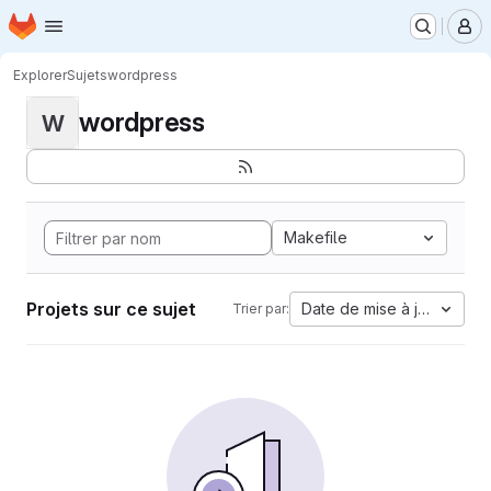
Page d'accueil
Passer au contenu principal
M
Explorer
Sujets
wordpress
wordpress
W
Makefile
Projets sur ce sujet
Date de mise à jour
Trier par: