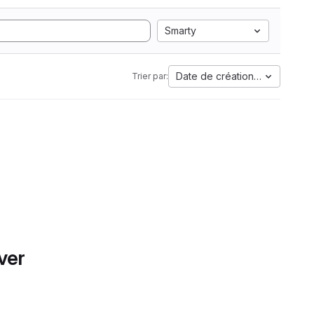
Smarty
Date de création la plus anci
Trier par:
ver