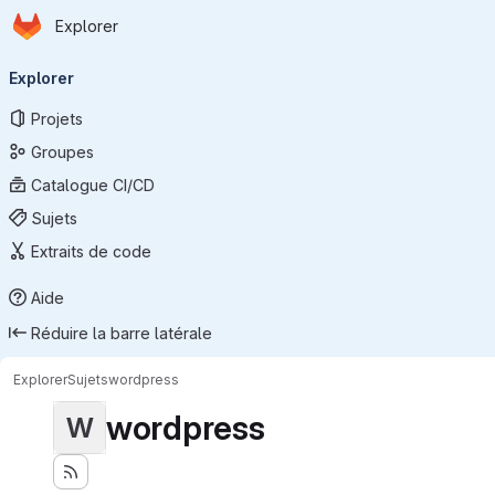
Page d'accueil
Passer au contenu principal
Explorer
Navigation principale
Explorer
Projets
Groupes
Catalogue CI/CD
Sujets
Extraits de code
Aide
Réduire la barre latérale
Explorer
Sujets
wordpress
wordpress
W