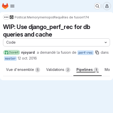
Page d'accueil
Passer au contenu principal
M
Political Memory
memopol
Requêtes de fusion
!174
Afficher davantage de fils d'Ariane
WIP: Use django_perf_rec for db
queries and cache
Code
njoyard
a demandé la fusion de
dans
Ouvert
perf-rec
12 oct. 2016
master
Vue d'ensemble
Validations
Pipelines
Modi
5
2
1