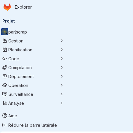
Page d'accueil
Passer au contenu principal
Explorer
Navigation principale
Projet
parlscrap
Gestion
Planification
Code
Compilation
Déploiement
Opération
Surveillance
Analyse
Aide
Réduire la barre latérale