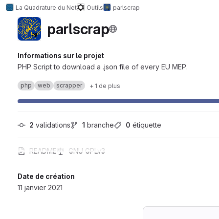
La Quadrature du Net
Outils
parlscrap
parlscrap
Informations sur le projet
PHP Script to download a .json file of every EU MEP.
php
web
scrapper
+ 1 de plus
2
 validations
1
 branche
0
 étiquette
README
GNU GPLv3
Date de création
11 janvier 2021