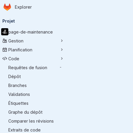
Page d'accueil
Passer au contenu principal
Explorer
Navigation principale
Projet
page-de-maintenance
Gestion
Planification
Code
Requêtes de fusion
-
Dépôt
Branches
Validations
Étiquettes
Graphe du dépôt
Comparer les révisions
Extraits de code