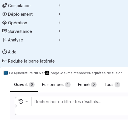
Compilation
Déploiement
Opération
Surveillance
Analyse
Aide
Réduire la barre latérale
La Quadrature du Net
page-de-maintenance
Requêtes de fusion
Requêtes de fusion
Ouvert
Fusionnées
Fermé
Tous
0
1
0
1
Toggle search history
Sort by: