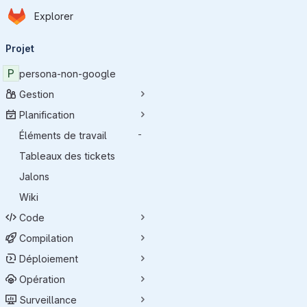
Page d'accueil
Passer au contenu principal
Explorer
Navigation principale
Projet
P
persona-non-google
Gestion
Planification
Éléments de travail
-
Tableaux des tickets
Jalons
Wiki
Code
Compilation
Déploiement
Opération
Surveillance