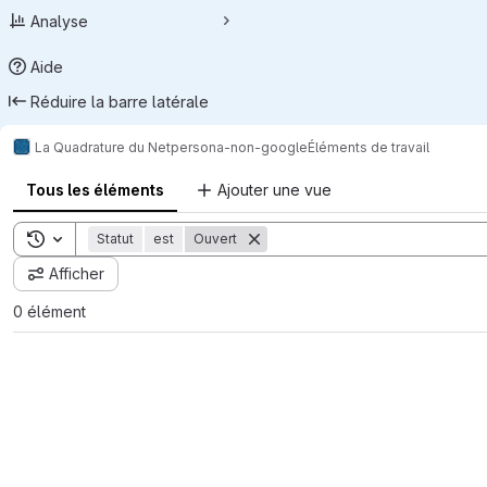
Analyse
Aide
Réduire la barre latérale
La Quadrature du Net
persona-non-google
Éléments de travail
Tous les éléments
Ajouter une vue
Toggle search history
Statut
est
Ouvert
Afficher
0 élément