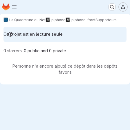
Page d'accueil
Passer au contenu principal
M
La Quadrature du Net
piphone
piphone-front
Supporteurs
Ce projet est
en lecture seule
.
0 starrers: 0 public and 0 private
Personne n'a encore ajouté ce dépôt dans les dépôts
favoris