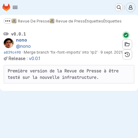
Page d'accueil
Passer au contenu principal
M
Revue De Presse
Revue de Press
Étiquettes
Étiquettes
Afficher davantage de fils d'Ariane
v0.0.1
nono
@nono
a839c490
·
Merge branch 'fix-font-imports' into 'rp2'
·
9 sept. 2021
Release :
v0.0.1
Première version de la Revue de Presse à être 
testé sur la nouvelle infrastructure.