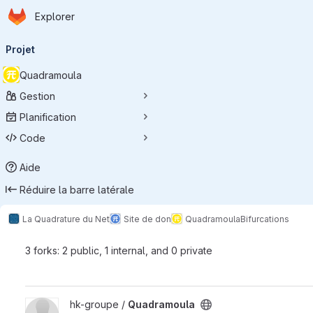
Page d'accueil
Passer au contenu principal
Explorer
Navigation principale
Projet
Quadramoula
Gestion
Planification
Code
Aide
Réduire la barre latérale
La Quadrature du Net
Site de don
Quadramoula
Bifurcations
3 forks: 2 public, 1 internal, and 0 private
Afficher le projet Quadramoula
hk-groupe /
Quadramoula