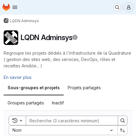
Page d'accueil
Passer au contenu principal
M
LQDN Adminsys
LQDN Adminsys
Regroupe les projets dédiés à l'infrastructure de la Quadrature
( gestion des sites web, des services, DevOps, rôles et
recettes Ansible... )
En savoir plus
Sous‐groupes et projets
Projets partagés
Groupes partagés
Inactif
Toggle search history
Sort by:
Nom