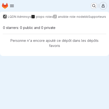
Page d'accueil
Passer au contenu principal
M
LQDN Adminsys
piops-roles
ansible-role-nodebb
Supporteurs
0 starrers: 0 public and 0 private
Personne n'a encore ajouté ce dépôt dans les dépôts
favoris