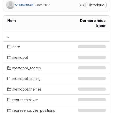
Historique
0f93fb46
12 oct. 2016
Nom
Dernière mise
à jour
..
core
memopol
memopol_scores
memopol_settings
memopol_themes
representatives
representatives_positions