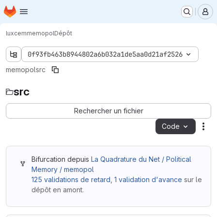
Page d'accueil
Passer au contenu principal
M
luxcem
memopol
Dépôt
0f93fb463b8944802a6b032a1de5aa0d21af2526
memopol
src
src
Rechercher un fichier
Code
Act
Bifurcation depuis
La Quadrature du Net / Political
Memory / memopol
125 validations de retard
,
1 validation d'avance
sur le
dépôt en amont.