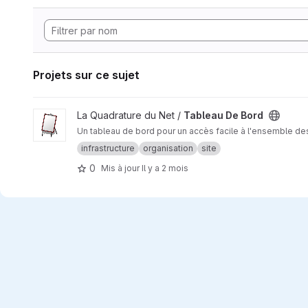
Projets sur ce sujet
Afficher le projet Tableau De Bord
La Quadrature du Net /
Tableau De Bord
Un tableau de bord pour un accès facile à l'ensemble d
infrastructure
organisation
site
0
Mis à jour
Il y a 2 mois