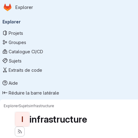
Page d'accueil
Passer au contenu principal
Explorer
Navigation principale
Explorer
Projets
Groupes
Catalogue CI/CD
Sujets
Extraits de code
Aide
Réduire la barre latérale
Explorer
Sujets
infrastructure
infrastructure
I