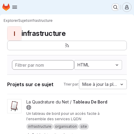
Page d'accueil
Passer au contenu principal
M
Explorer
Sujets
infrastructure
infrastructure
I
HTML
Projets sur ce sujet
Mise à jour la plus ancien
Trier par:
Afficher le projet Tableau De Bord
La Quadrature du Net /
Tableau De Bord
Un tableau de bord pour un accès facile à
l'ensemble des services LQDN
infrastructure
organisation
site