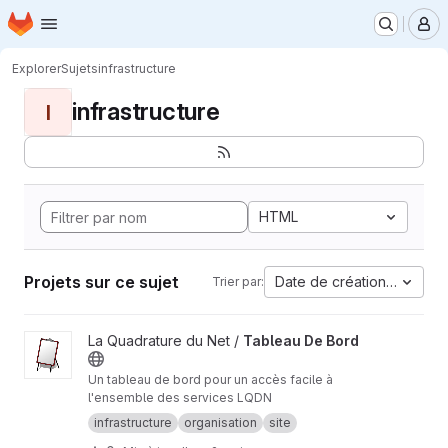
Page d'accueil
Passer au contenu principal
M
Explorer
Sujets
infrastructure
infrastructure
I
HTML
Projets sur ce sujet
Date de création la plus 
Trier par:
Afficher le projet Tableau De Bord
La Quadrature du Net /
Tableau De Bord
Un tableau de bord pour un accès facile à
l'ensemble des services LQDN
infrastructure
organisation
site