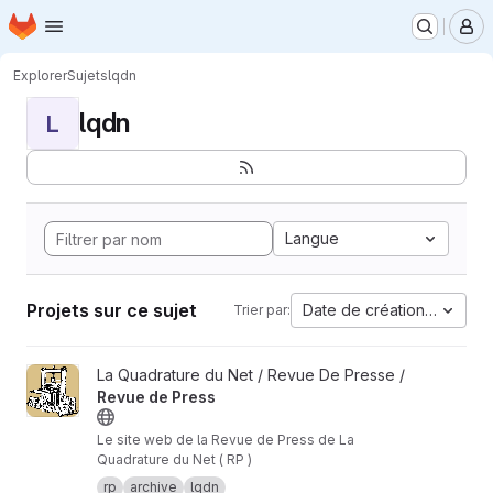
Page d'accueil
Passer au contenu principal
M
Explorer
Sujets
lqdn
lqdn
L
Langue
Projets sur ce sujet
Date de création la plus 
Trier par:
Afficher le projet Revue de Press
La Quadrature du Net / Revue De Presse /
Revue de Press
Le site web de la Revue de Press de La
Quadrature du Net ( RP )
rp
archive
lqdn