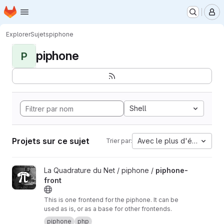
Page d'accueil
Passer au contenu principal
M
Explorer
Sujets
piphone
piphone
P
Shell
Projets sur ce sujet
Avec le plus d'étoiles
Trier par:
Afficher le projet piphone-front
La Quadrature du Net / piphone /
piphone-
front
This is one frontend for the piphone. It can be
used as is, or as a base for other frontends.
piphone
php