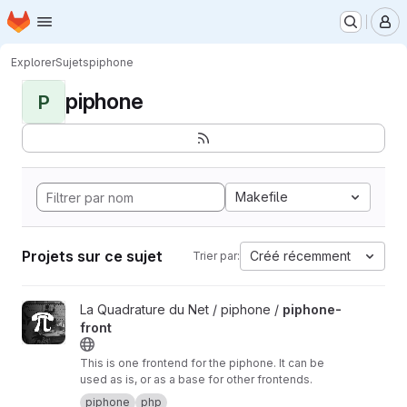
Page d'accueil
Passer au contenu principal
M
Explorer
Sujets
piphone
piphone
P
Makefile
Projets sur ce sujet
Créé récemment
Trier par:
Afficher le projet piphone-front
La Quadrature du Net / piphone /
piphone-
front
This is one frontend for the piphone. It can be
used as is, or as a base for other frontends.
piphone
php