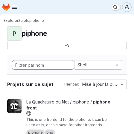
Page d'accueil
Passer au contenu principal
M
Explorer
Sujets
piphone
piphone
P
Shell
Projets sur ce sujet
Mise à jour la plus ancien
Trier par:
Afficher le projet piphone-front
La Quadrature du Net / piphone /
piphone-
front
This is one frontend for the piphone. It can be
used as is, or as a base for other frontends.
piphone
php