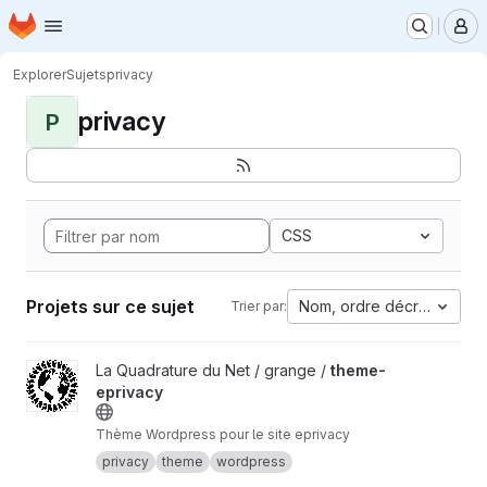
Page d'accueil
Passer au contenu principal
M
Explorer
Sujets
privacy
privacy
P
CSS
Projets sur ce sujet
Nom, ordre décroissant
Trier par:
Afficher le projet theme-eprivacy
La Quadrature du Net / grange /
theme-
eprivacy
Thème Wordpress pour le site eprivacy
privacy
theme
wordpress