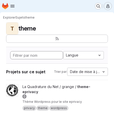
Page d'accueil
Passer au contenu principal
M
Explorer
Sujets
theme
theme
T
Langue
Projets sur ce sujet
Date de mise à jour
Trier par:
Afficher le projet theme-eprivacy
La Quadrature du Net / grange /
theme-
eprivacy
Thème Wordpress pour le site eprivacy
privacy
theme
wordpress