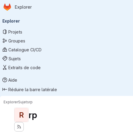
Page d'accueil
Passer au contenu principal
Explorer
Navigation principale
Explorer
Projets
Groupes
Catalogue CI/CD
Sujets
Extraits de code
Aide
Réduire la barre latérale
Explorer
Sujets
rp
rp
R