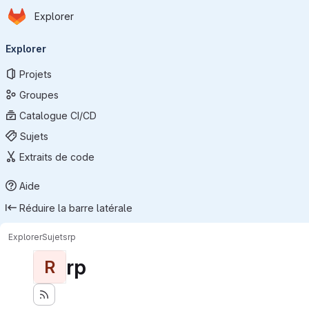
Page d'accueil
Passer au contenu principal
Explorer
Navigation principale
Explorer
Projets
Groupes
Catalogue CI/CD
Sujets
Extraits de code
Aide
Réduire la barre latérale
Explorer
Sujets
rp
rp
R