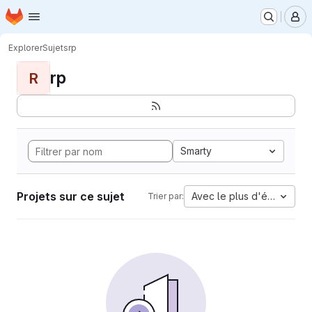
Page d'accueil
Passer au contenu principal
M
Explorer
Sujets
rp
rp
R
Smarty
Projets sur ce sujet
Avec le plus d'étoiles
Trier par: