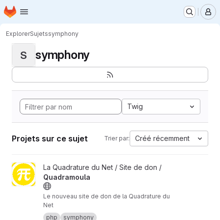
Page d'accueil
Passer au contenu principal
M
Explorer
Sujets
symphony
symphony
S
Twig
Projets sur ce sujet
Créé récemment
Trier par:
Afficher le projet Quadramoula
La Quadrature du Net / Site de don /
Quadramoula
Le nouveau site de don de la Quadrature du
Net
php
symphony