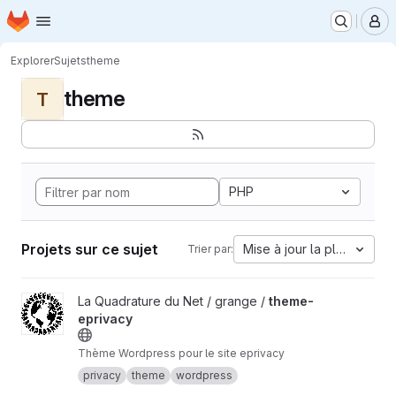
Page d'accueil
Passer au contenu principal
M
Explorer
Sujets
theme
theme
T
PHP
Projets sur ce sujet
Mise à jour la plus ancien
Trier par:
Afficher le projet theme-eprivacy
La Quadrature du Net / grange /
theme-
eprivacy
Thème Wordpress pour le site eprivacy
privacy
theme
wordpress