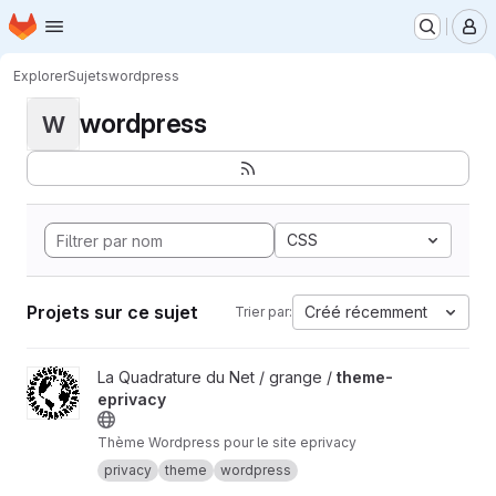
Page d'accueil
Passer au contenu principal
M
Explorer
Sujets
wordpress
wordpress
W
CSS
Projets sur ce sujet
Créé récemment
Trier par:
Afficher le projet theme-eprivacy
La Quadrature du Net / grange /
theme-
eprivacy
Thème Wordpress pour le site eprivacy
privacy
theme
wordpress