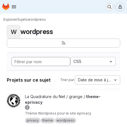
Page d'accueil
Passer au contenu principal
M
Explorer
Sujets
wordpress
wordpress
W
CSS
Projets sur ce sujet
Date de mise à jour
Trier par:
Afficher le projet theme-eprivacy
La Quadrature du Net / grange /
theme-
eprivacy
Thème Wordpress pour le site eprivacy
privacy
theme
wordpress