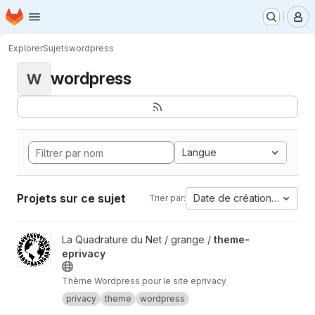
Page d'accueil
Passer au contenu principal
M
Explorer
Sujets
wordpress
wordpress
W
Langue
Projets sur ce sujet
Date de création la plus 
Trier par:
Afficher le projet theme-eprivacy
La Quadrature du Net / grange /
theme-
eprivacy
Thème Wordpress pour le site eprivacy
privacy
theme
wordpress