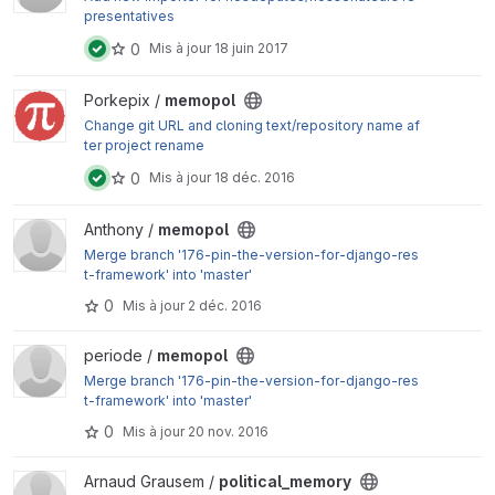
presentatives
0
Mis à jour
18 juin 2017
Afficher le projet memopol
Porkepix /
memopol
Change git URL and cloning text/repository name af
ter project rename
0
Mis à jour
18 déc. 2016
Afficher le projet memopol
Anthony /
memopol
Merge branch '176-pin-the-version-for-django-res
t-framework' into 'master'
0
Mis à jour
2 déc. 2016
Afficher le projet memopol
periode /
memopol
Merge branch '176-pin-the-version-for-django-res
t-framework' into 'master'
0
Mis à jour
20 nov. 2016
Afficher le projet political_memory
Arnaud Grausem /
political_memory