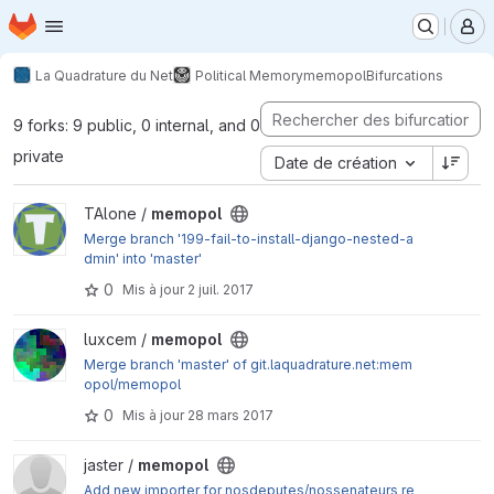
Page d'accueil
Passer au contenu principal
M
La Quadrature du Net
Political Memory
memopol
Bifurcations
9 forks: 9 public, 0 internal, and 0
private
Date de création
Afficher le projet memopol
TAlone /
memopol
Merge branch '199-fail-to-install-django-nested-a
dmin' into 'master'
0
Mis à jour
2 juil. 2017
Afficher le projet memopol
luxcem /
memopol
Merge branch 'master' of git.laquadrature.net:mem
opol/memopol
0
Mis à jour
28 mars 2017
Afficher le projet memopol
jaster /
memopol
Add new importer for nosdeputes/nossenateurs re